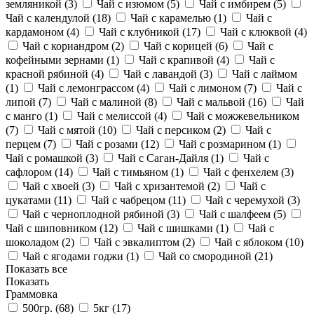
земляникой (
3
)
Чай с изюмом (
5
)
Чай с имбирем (
5
)
Чай с календулой (
18
)
Чай с карамелью (
1
)
Чай с
кардамоном (
4
)
Чай с клубникой (
17
)
Чай с клюквой (
4
)
Чай с кориандром (
2
)
Чай с корицей (
6
)
Чай с
кофейными зернами (
1
)
Чай с крапивой (
4
)
Чай с
красной рябиной (
4
)
Чай с лавандой (
3
)
Чай с лаймом
(
1
)
Чай с лемонграссом (
4
)
Чай с лимоном (
7
)
Чай с
липой (
7
)
Чай с малиной (
8
)
Чай с мальвой (
16
)
Чай
с манго (
1
)
Чай с мелиссой (
4
)
Чай с можжевельником
(
7
)
Чай с мятой (
10
)
Чай с персиком (
2
)
Чай с
перцем (
7
)
Чай с розами (
12
)
Чай с розмарином (
1
)
Чай с ромашкой (
3
)
Чай с Саган-Дайля (
1
)
Чай с
сафлором (
14
)
Чай с тимьяном (
1
)
Чай с фенхелем (
3
)
Чай с хвоей (
3
)
Чай с хризантемой (
2
)
Чай с
цукатами (
11
)
Чай с чабрецом (
11
)
Чай с черемухой (
3
)
Чай с черноплодной рябиной (
3
)
Чай с шалфеем (
5
)
Чай с шиповником (
12
)
Чай с шишками (
1
)
Чай с
шоколадом (
2
)
Чай с эвкалиптом (
2
)
Чай с яблоком (
10
)
Чай с ягодами годжи (
1
)
Чай со смородиной (
21
)
Показать все
Показать
Граммовка
500гр. (
68
)
5кг (
17
)