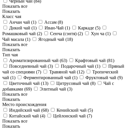
Черный чай (
84
)
Показать все
Показать
Класс чая
Анчан чай (
1
)
Ассам (
8
)
Дикий чай (
1
)
Иван-Чай (
1
)
Каркаде (
5
)
Ромашковый чай (
2
)
Сенча (сэнтя) (
2
)
Хун ча (
1
)
Чай масала (
1
)
Ягодный чай (
18
)
Показать все
Показать
Тип чая
Ароматизированный чай (
63
)
Крафтовый чай (
81
)
Повседневный чай (
3
)
Подарочный чай (
1
)
Пряный
чай со специями (
7
)
Травяной чай (
12
)
Тропический
чай (
1
)
Ферментированный чай (
1
)
Фруктовый чай (
9
)
Цветочный чай (
13
)
Цитрусовый чай (
8
)
Чай с
добавками (
69
)
Элитный чай (
3
)
Показать все
Показать
Место происхождения
Индийский чай (
68
)
Кенийский чай (
5
)
Китайский чай (
4
)
Цейлонский чай (
7
)
Показать все
Показать