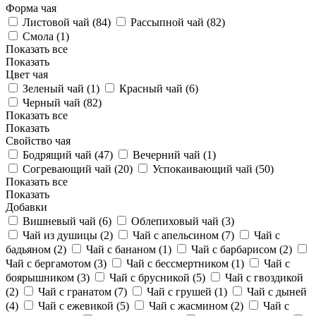
Форма чая
Листовой чай (
84
)
Рассыпной чай (
82
)
Смола (
1
)
Показать все
Показать
Цвет чая
Зеленый чай (
1
)
Красный чай (
6
)
Черный чай (
82
)
Показать все
Показать
Свойство чая
Бодрящий чай (
47
)
Вечерний чай (
1
)
Согревающий чай (
20
)
Успокаивающий чай (
50
)
Показать все
Показать
Добавки
Вишневый чай (
6
)
Облепиховый чай (
3
)
Чай из душицы (
2
)
Чай с апельсином (
7
)
Чай с
бадьяном (
2
)
Чай с бананом (
1
)
Чай с барбарисом (
2
)
Чай с бергамотом (
3
)
Чай с бессмертником (
1
)
Чай с
боярышником (
3
)
Чай с брусникой (
5
)
Чай с гвоздикой
(
2
)
Чай с гранатом (
7
)
Чай с грушей (
1
)
Чай с дыней
(
4
)
Чай с ежевикой (
5
)
Чай с жасмином (
2
)
Чай с