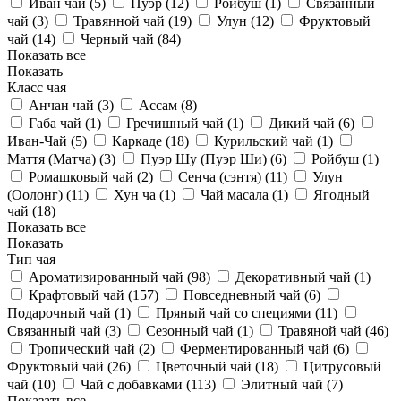
Иван чай (
5
)
Пуэр (
12
)
Ройбуш (
1
)
Связанный
чай (
3
)
Травянной чай (
19
)
Улун (
12
)
Фруктовый
чай (
14
)
Черный чай (
84
)
Показать все
Показать
Класс чая
Анчан чай (
3
)
Ассам (
8
)
Габа чай (
1
)
Гречишный чай (
1
)
Дикий чай (
6
)
Иван-Чай (
5
)
Каркаде (
18
)
Курильский чай (
1
)
Маття (Матча) (
3
)
Пуэр Шу (Пуэр Ши) (
6
)
Ройбуш (
1
)
Ромашковый чай (
2
)
Сенча (сэнтя) (
11
)
Улун
(Оолонг) (
11
)
Хун ча (
1
)
Чай масала (
1
)
Ягодный
чай (
18
)
Показать все
Показать
Тип чая
Ароматизированный чай (
98
)
Декоративный чай (
1
)
Крафтовый чай (
157
)
Повседневный чай (
6
)
Подарочный чай (
1
)
Пряный чай со специями (
11
)
Связанный чай (
3
)
Сезонный чай (
1
)
Травяной чай (
46
)
Тропический чай (
2
)
Ферментированный чай (
6
)
Фруктовый чай (
26
)
Цветочный чай (
18
)
Цитрусовый
чай (
10
)
Чай с добавками (
113
)
Элитный чай (
7
)
Показать все