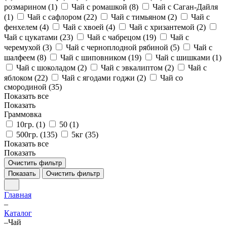
розмарином (
1
)
Чай с ромашкой (
8
)
Чай с Саган-Дайля
(
1
)
Чай с сафлором (
22
)
Чай с тимьяном (
2
)
Чай с
фенхелем (
4
)
Чай с хвоей (
4
)
Чай с хризантемой (
2
)
Чай с цукатами (
23
)
Чай с чабрецом (
19
)
Чай с
черемухой (
3
)
Чай с черноплодной рябиной (
5
)
Чай с
шалфеем (
8
)
Чай с шиповником (
19
)
Чай с шишками (
1
)
Чай с шоколадом (
2
)
Чай с эвкалиптом (
2
)
Чай с
яблоком (
22
)
Чай с ягодами годжи (
2
)
Чай со
смородиной (
35
)
Показать все
Показать
Граммовка
10гр. (
1
)
50 (
1
)
500гр. (
135
)
5кг (
35
)
Показать все
Показать
Очистить фильтр
Показать
Очистить фильтр
Главная
–
Каталог
–
Чай