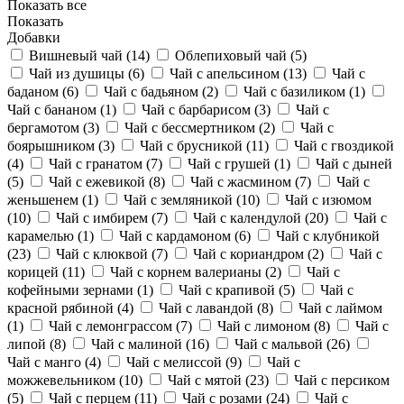
Показать все
Показать
Добавки
Вишневый чай (
14
)
Облепиховый чай (
5
)
Чай из душицы (
6
)
Чай с апельсином (
13
)
Чай с
баданом (
6
)
Чай с бадьяном (
2
)
Чай с базиликом (
1
)
Чай с бананом (
1
)
Чай с барбарисом (
3
)
Чай с
бергамотом (
3
)
Чай с бессмертником (
2
)
Чай с
боярышником (
3
)
Чай с брусникой (
11
)
Чай с гвоздикой
(
4
)
Чай с гранатом (
7
)
Чай с грушей (
1
)
Чай с дыней
(
5
)
Чай с ежевикой (
8
)
Чай с жасмином (
7
)
Чай с
женьшенем (
1
)
Чай с земляникой (
10
)
Чай с изюмом
(
10
)
Чай с имбирем (
7
)
Чай с календулой (
20
)
Чай с
карамелью (
1
)
Чай с кардамоном (
6
)
Чай с клубникой
(
23
)
Чай с клюквой (
7
)
Чай с кориандром (
2
)
Чай с
корицей (
11
)
Чай с корнем валерианы (
2
)
Чай с
кофейными зернами (
1
)
Чай с крапивой (
5
)
Чай с
красной рябиной (
4
)
Чай с лавандой (
8
)
Чай с лаймом
(
1
)
Чай с лемонграссом (
7
)
Чай с лимоном (
8
)
Чай с
липой (
8
)
Чай с малиной (
16
)
Чай с мальвой (
26
)
Чай с манго (
4
)
Чай с мелиссой (
9
)
Чай с
можжевельником (
10
)
Чай с мятой (
23
)
Чай с персиком
(
5
)
Чай с перцем (
11
)
Чай с розами (
24
)
Чай с